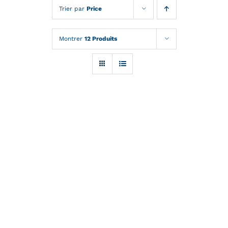
Trier par
Price
Soufflage PET
Qualité
Montrer
12 Produits
Soufflage PEHD
Nos engagements
Blog
Preformes
Certifications
catalogue
Contact
DETAILS