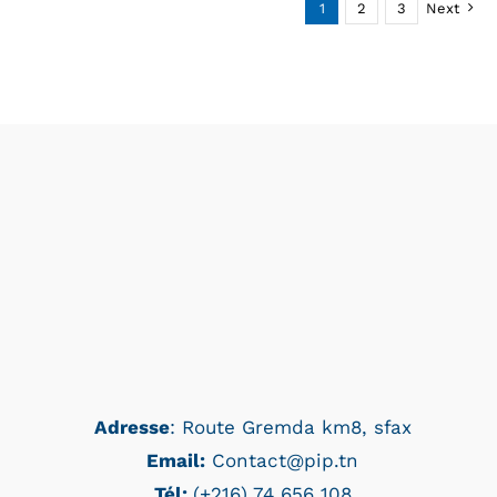
1
2
3
Next
Adresse
: Route Gremda km8, sfax
Email:
Contact@pip.tn
Tél:
(+216) 74 656 108