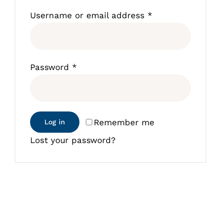
Username or email address
*
Soufflage PET
Qualité
Soufflage PEHD
Nos engagements
Blog
Password
*
Preformes
Certifications
catalogue
Remember me
Log in
Contact
Lost your password?