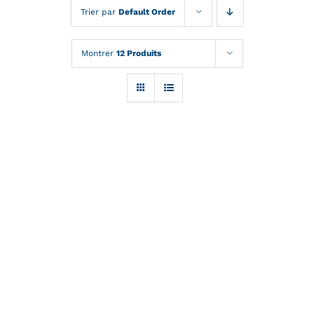
Trier par
Default Order
Soufflage PET
Qualité
Montrer
12 Produits
Soufflage PEHD
Nos engagements
Blog
Preformes
Certifications
catalogue
Contact
DETAILS