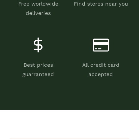
Free worldwide
Find stores near you
deliveries
Best prices
All credit card
guarranteed
accepted