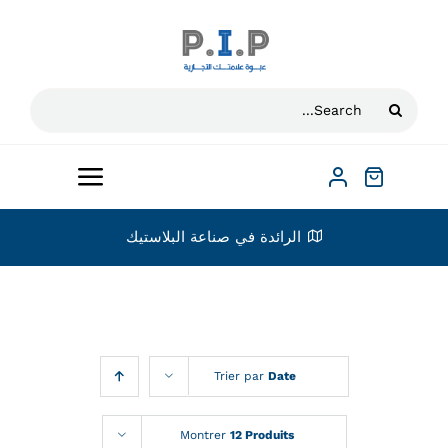
Ski
t
conten
Search
for:
Toggle
vigation
الرائدة في صناعة البلاستيك
الرئيسية
بخصوص
حن؟
فئات
Trier par
Date
قنة
مدير
نشاط المناطق
Montrer
12 Produits