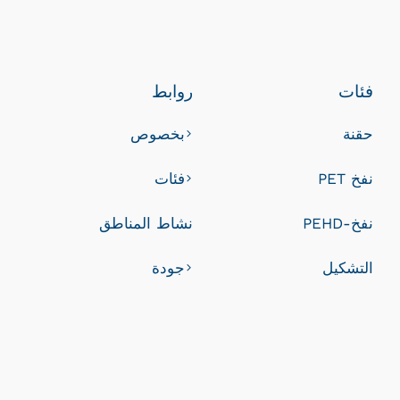
فئات
روابط
حقنة
بخصوص
نفخ PET
فئات
نفخ-PEHD
نشاط المناطق
التشكيل
جودة