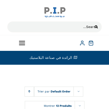
Ski
t
conten
Search
for:
Toggle
vigation
الرائدة في صناعة البلاستيك
الرئيسية
بخصوص
حن؟
فئات
Trier par
Default Order
قنة
مدير
نشاط المناطق
Montrer
12 Produits